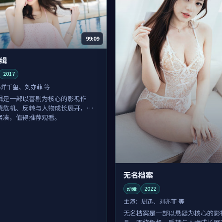
99:09
缉
2017
易烊千玺、刘亦菲 等
缉是一部以喜剧为核心的影视作
绕危机、反转与人物成长展开，整
紧凑，值得推荐观看。
无名档案
动漫
2022
主演：
周迅、刘亦菲 等
无名档案是一部以悬疑为核心的影