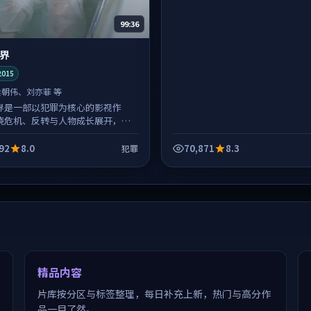
99:36
界
2015
梁朝伟、刘亦菲 等
界是一部以犯罪为核心的影视作
绕危机、反转与人物成长展开，整
紧凑，值得推荐观看。
92
8.0
70,871
8.3
犯罪
精品内容
片库按分区与标签整理，每日补充上新，热门与高分作
品一目了然。