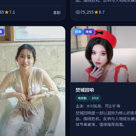
品，围绕危机、反转与人物成长展
体节奏紧凑，值得推荐观看。
85
7.1
75,255
8.7
喜剧
日本
播
完结
焚城回响
电视剧
2018
主演：
木村拓哉、河正宇 等
焚城回响是一部以冒险为核心的影
品，围绕危机、反转与人物成长展
体节奏紧凑，值得推荐观看。