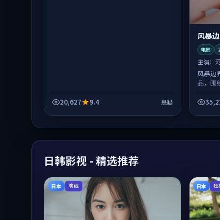
风暴边
电影
主演：
风暴边
品，围
体节奏
20,627
9.4
35,2
悬疑
日韩影视 - 精选推荐
日本
日本
院线
独