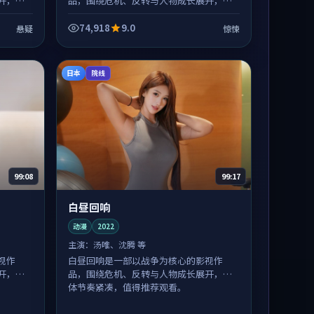
开，整
品，围绕危机、反转与人物成长展开，整
体节奏紧凑，值得推荐观看。
74,918
9.0
悬疑
惊悚
日本
院线
99:08
99:17
白昼回响
动漫
2022
主演：
汤唯、沈腾 等
视作
白昼回响是一部以战争为核心的影视作
开，整
品，围绕危机、反转与人物成长展开，整
体节奏紧凑，值得推荐观看。