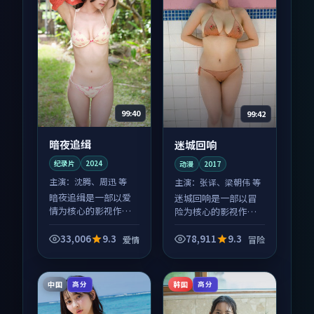
99:40
99:42
暗夜追缉
迷城回响
纪录片
2024
动漫
2017
主演：
沈腾、周迅 等
主演：
张译、梁朝伟 等
暗夜追缉是一部以爱
迷城回响是一部以冒
情为核心的影视作
险为核心的影视作
品，围绕危机、反转
品，围绕危机、反转
与人物成长展开，整
与人物成长展开，整
33,006
9.3
78,911
9.3
爱情
冒险
体节奏紧凑，值得推
体节奏紧凑，值得推
荐观看。
荐观看。
中国
韩国
高分
高分