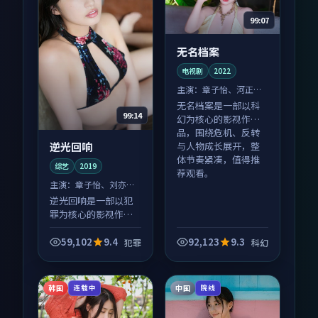
99:07
无名档案
电视剧
2022
主演：
章子怡、河正宇
等
无名档案是一部以科
99:14
幻为核心的影视作
品，围绕危机、反转
逆光回响
与人物成长展开，整
体节奏紧凑，值得推
综艺
2019
荐观看。
主演：
章子怡、刘亦菲
等
逆光回响是一部以犯
罪为核心的影视作
品，围绕危机、反转
与人物成长展开，整
59,102
9.4
92,123
9.3
犯罪
科幻
体节奏紧凑，值得推
荐观看。
韩国
中国
连载中
院线