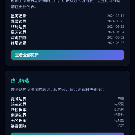
近期上架与日期较新的片目，点击标题即可播放；完整时间线请
前往更新列表。
星河追缉
2024-12-14
暴雪边界
2024-08-28
终局边界
2024-08-22
星河边界
2024-07-04
深海回响
2024-06-02
终局追缉
2024-05-27
查看全部更新
热门精选
按全站热度排序的高讨论度内容，适合剧荒时快速找片。
霓虹边界
电影
暗夜边界
电视剧
断桥档案
纪录片
南港边界
纪录片
无名档案
电视剧
暴雪回响
综艺