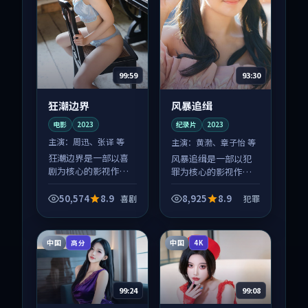
99:59
93:30
狂潮边界
风暴追缉
电影
2023
纪录片
2023
主演：
周迅、张译 等
主演：
黄渤、章子怡 等
狂潮边界是一部以喜
风暴追缉是一部以犯
剧为核心的影视作
罪为核心的影视作
品，围绕危机、反转
品，围绕危机、反转
与人物成长展开，整
与人物成长展开，整
50,574
8.9
8,925
8.9
喜剧
犯罪
体节奏紧凑，值得推
体节奏紧凑，值得推
荐观看。
荐观看。
中国
中国
高分
4K
99:24
99:08