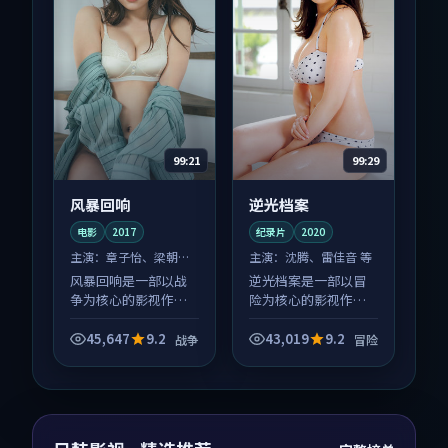
99:21
99:29
风暴回响
逆光档案
电影
2017
纪录片
2020
主演：
章子怡、梁朝伟
主演：
沈腾、雷佳音 等
等
风暴回响是一部以战
逆光档案是一部以冒
争为核心的影视作
险为核心的影视作
品，围绕危机、反转
品，围绕危机、反转
与人物成长展开，整
与人物成长展开，整
45,647
9.2
43,019
9.2
战争
冒险
体节奏紧凑，值得推
体节奏紧凑，值得推
荐观看。
荐观看。