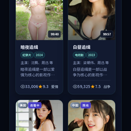
99:40
99:57
暗夜追缉
白昼追缉
纪录片
2024
电视剧
2023
主演：
沈腾、周迅 等
主演：
梁朝伟、周迅 等
暗夜追缉是一部以爱
白昼追缉是一部以战
情为核心的影视作
争为核心的影视作
品，围绕危机、反转
品，围绕危机、反转
与人物成长展开，整
与人物成长展开，整
33,006
9.3
59,325
7.5
爱情
战争
体节奏紧凑，值得推
体节奏紧凑，值得推
荐观看。
荐观看。
美国
中国
连载中
院线