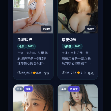
99:19
99:07
危城边界
暗夜边界
电影
2023
电视剧
2023
主演：
刘亦菲、沈腾 等
主演：
木村拓哉、黄渤
等
危城边界是一部以惊
暗夜边界是一部以悬
悚为核心的影视作
疑为核心的影视作
品，围绕危机、反转
品，围绕危机、反转
与人物成长展开，整
与人物成长展开，整
66,602
8.6
95,285
7.9
惊悚
悬疑
体节奏紧凑，值得推
体节奏紧凑，值得推
荐观看。
荐观看。
中国
英国
独播
连载中