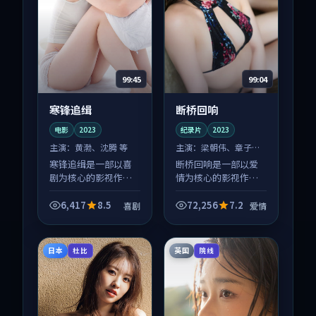
99:45
99:04
寒锋追缉
断桥回响
电影
2023
纪录片
2023
主演：
黄渤、沈腾 等
主演：
梁朝伟、章子怡
等
寒锋追缉是一部以喜
断桥回响是一部以爱
剧为核心的影视作
情为核心的影视作
品，围绕危机、反转
品，围绕危机、反转
与人物成长展开，整
与人物成长展开，整
6,417
8.5
72,256
7.2
喜剧
爱情
体节奏紧凑，值得推
体节奏紧凑，值得推
荐观看。
荐观看。
日本
英国
杜比
院线